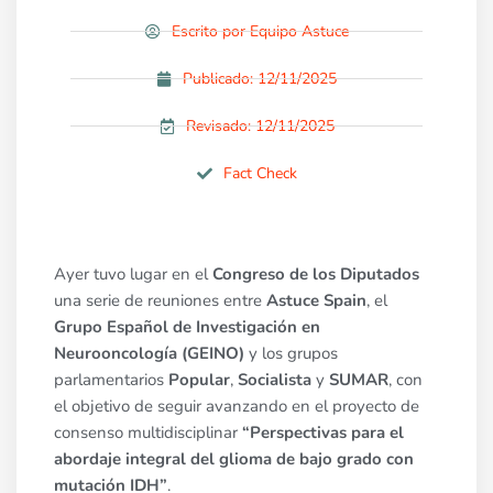
Escrito por
Equipo Astuce
Publicado:
12/11/2025
Revisado: 12/11/2025
Fact Check
Ayer tuvo lugar en el
Congreso de los Diputados
una serie de reuniones entre
Astuce Spain
, el
Grupo Español de Investigación en
Neurooncología (GEINO)
y los grupos
parlamentarios
Popular
,
Socialista
y
SUMAR
, con
el objetivo de seguir avanzando en el proyecto de
consenso multidisciplinar
“Perspectivas para el
abordaje integral del glioma de bajo grado con
mutación IDH”
.