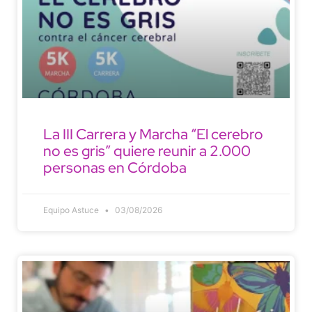
La III Carrera y Marcha “El cerebro
no es gris” quiere reunir a 2.000
personas en Córdoba
Equipo Astuce
03/08/2026