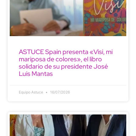
ASTUCE Spain presenta «Visi, mi
mariposa de colores», el libro
solidario de su presidente José
Luis Mantas
Equipo Astuce
16/07/2026