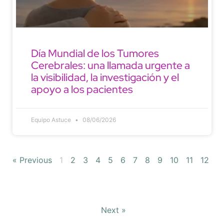
Día Mundial de los Tumores
Cerebrales: una llamada urgente a
la visibilidad, la investigación y el
apoyo a los pacientes
Equipo Astuce
08/06/2026
« Previous
1
2
3
4
5
6
7
8
9
10
11
12
Next »