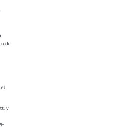
n
a
to de
 el
tt, y
VPH