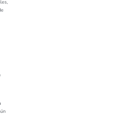
les,
de
n
n
a
aún