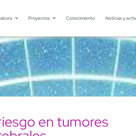
labora
Proyectos
Conocimiento
Noticias y acti
riesgo en tumores
rebrales