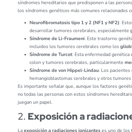
síndromes hereditarios que predisponen a las persona
los síndromes genéticos más comunes relacionados co
Neurofibromatosis tipo 1 y 2 (NF1 y NF2)
: Est
desarrollar tumores cerebrales, especialmente
Síndrome de Li-Fraumeni
: Este trastorno genét
incluidos los tumores cerebrales como los
glio
Síndrome de Turcot
: Esta enfermedad genética 
colon y tumores cerebrales, particularmente
me
Síndrome de von Hippel-Lindau
: Los pacientes
hemangioblastomas cerebrales y otros tumores 
Es importante señalar que, aunque los factores genét
no todas las personas con estos síndromes hereditari
juegan un papel.
2.
Exposición a radiacion
La
exposición a radiaciones ionizantes
es uno de los 