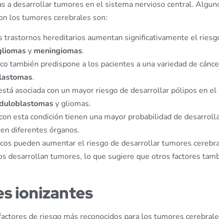
s a desarrollar tumores en el sistema nervioso central. Algun
n los tumores cerebrales son:
os trastornos hereditarios aumentan significativamente el riesg
gliomas
y
meningiomas
.
ico también predispone a los pacientes a una variedad de cánce
blastomas
.
está asociada con un mayor riesgo de desarrollar pólipos en el
duloblastomas
y gliomas.
 con esta condición tienen una mayor probabilidad de desarroll
en diferentes órganos.
icos pueden aumentar el riesgo de desarrollar tumores cerebra
os desarrollan tumores, lo que sugiere que otros factores tam
es ionizantes
factores de riesgo más reconocidos para los tumores cerebrale