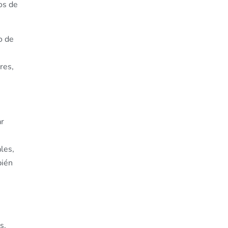
os de
o de
res,
ar
les,
bién
s.