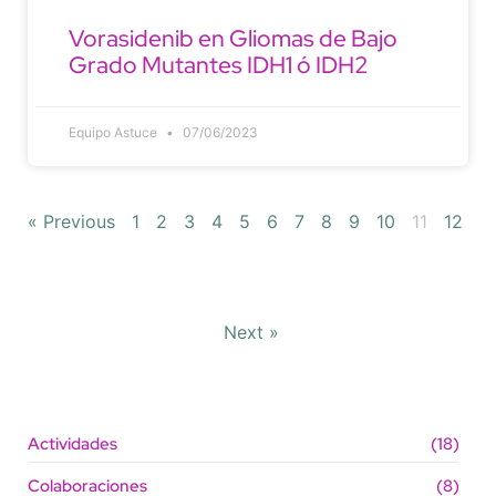
Vorasidenib en Gliomas de Bajo
Grado Mutantes IDH1 ó IDH2
Equipo Astuce
07/06/2023
« Previous
1
2
3
4
5
6
7
8
9
10
11
12
Next »
Actividades
(18)
Colaboraciones
(8)